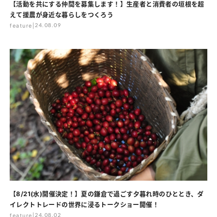
【活動を共にする仲間を募集します！】生産者と消費者の垣根を超
えて援農が身近な暮らしをつくろう
feature
|
24.08.09
【8/21(水)開催決定！】夏の鎌倉で過ごす夕暮れ時のひととき、ダ
イレクトトレードの世界に浸るトークショー開催！
feature
|
24.08.02