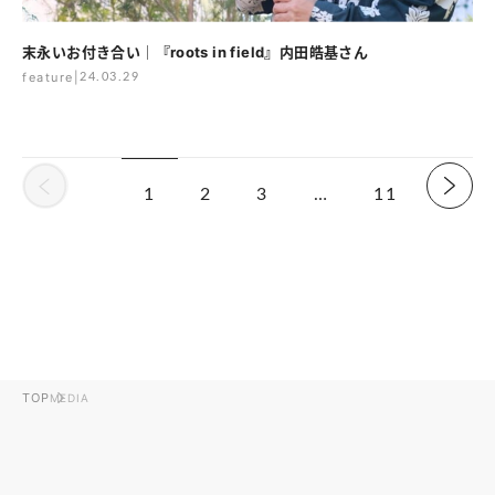
末永いお付き合い｜『roots in field』内田皓基さん
feature
|
24.03.29
2
3
…
11
1
TOP
MEDIA