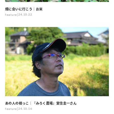
畑に会いに行こう｜お米
feature
|
24.10.22
あの人の根っこ｜『みろく農場』室住圭一さん
feature
|
24.10.16